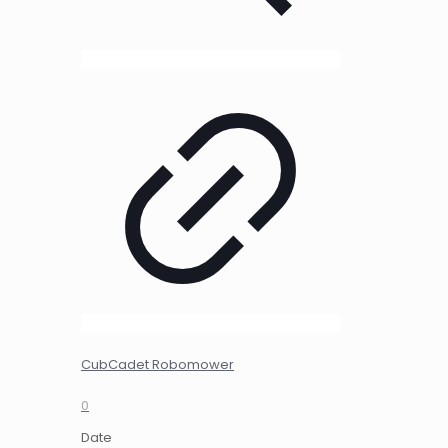
CubCadet Robomower
0
Date