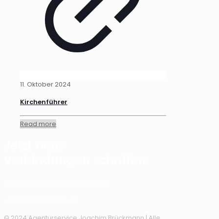
11. Oktober 2024
Kirchenführer
Read more
Jetzt neue
Verbindungen schaffen:
mail@joachimbrueckmann.de
+49 (0)152 287 503 45
© 2024 Agenturservice Joachim Brückmann | Alle