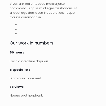
Viverra in pellentesque massa justo
commodo. Dignissim id egestas rhoncus, sit
aliquet egestas lacus. Neque at est neque
mauris commodo in.
Our work in numbers
50
hours
Lacinia interdum dapibus.
8
specialists
Diam nunc praesent
38
views
Neque erat hendrerit.