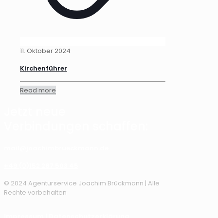
11. Oktober 2024
Kirchenführer
Read more
Jetzt neue
Verbindungen schaffen:
mail@joachimbrueckmann.de
+49 (0)152 287 503 45
© 2024 Agenturservice Joachim Brückmann | Alle
Rechte vorbehalten
Impressum
|
Datenschutzerklärung