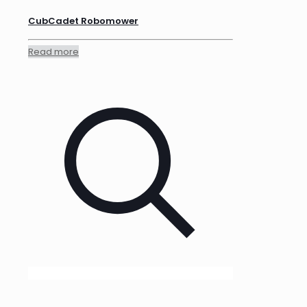
CubCadet Robomower
Read more