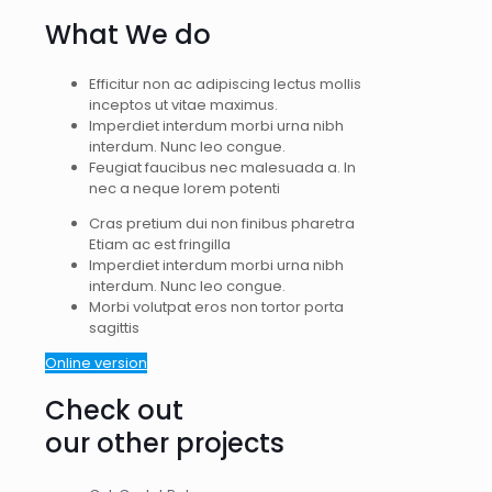
What We do
Efficitur non ac adipiscing lectus mollis
inceptos ut vitae maximus.
Imperdiet interdum morbi urna nibh
interdum. Nunc leo congue.
Feugiat faucibus nec malesuada a. In
nec a neque lorem potenti
Cras pretium dui non finibus pharetra
Etiam ac est fringilla
Imperdiet interdum morbi urna nibh
interdum. Nunc leo congue.
Morbi volutpat eros non tortor porta
sagittis
Online version
Check out
our other projects