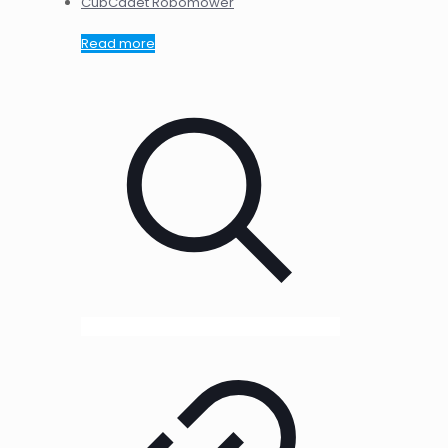
CubCadet Robomower
Read more