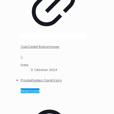
CubCadet Robomower
0
Date
11. Oktober 2024
Produktvideo Carat II pro
Read more