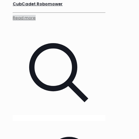
CubCadet Robomower
Read more