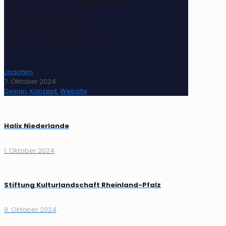
Content
Produktion
Joachim
7. Oktober 2024
Design
,
Konzept
,
Website
Halix Niederlande
1. Oktober 2024
Stiftung Kulturlandschaft Rheinland-Pfalz
9. Oktober 2024