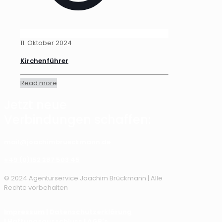
11. Oktober 2024
Kirchenführer
Read more
Jetzt neue
Verbindungen schaffen:
mail@joachimbrueckmann.de
+49 (0)152 287 503 45
© 2024 Agenturservice Joachim Brückmann | Alle
Rechte vorbehalten
Impressum
|
Datenschutzerklärung
|
Haftungsausschluss
|
AGB's