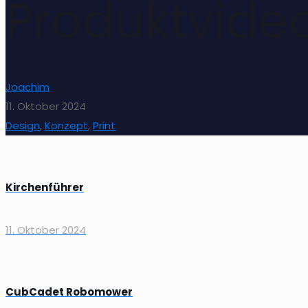
Produktvideo
Joachim
11. Oktober 2024
Design
,
Konzept
,
Print
Kirchenführer
11. Oktober 2024
CubCadet Robomower