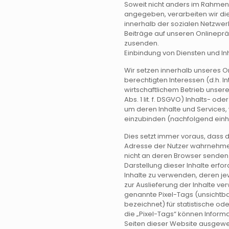
Soweit nicht anders im Rahmen
angegeben, verarbeiten wir die
innerhalb der sozialen Netzwer
Beiträge auf unseren Onlinepr
zusenden.
Einbindung von Diensten und Inh
Wir setzen innerhalb unseres 
berechtigten Interessen (d.h. 
wirtschaftlichem Betrieb unser
Abs. 1 lit. f. DSGVO) Inhalts- o
um deren Inhalte und Services, 
einzubinden (nachfolgend einhei
Dies setzt immer voraus, dass di
Adresse der Nutzer wahrnehmen,
nicht an deren Browser senden k
Darstellung dieser Inhalte erfo
Inhalte zu verwenden, deren jew
zur Auslieferung der Inhalte ve
genannte Pixel-Tags (unsichtb
bezeichnet) für statistische 
die „Pixel-Tags“ können Inform
Seiten dieser Website ausgew