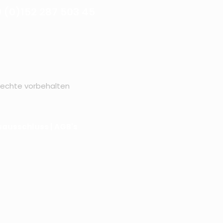
 (0)152 287 503 45
Rechte vorbehalten
sausschluss
|
AGB's