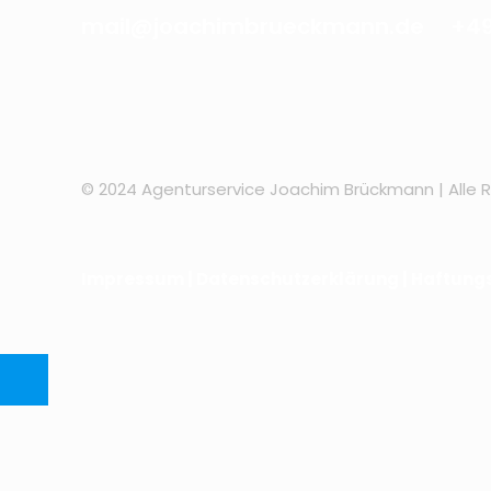
mail@joachimbrueckmann.de
+49
© 2024 Agenturservice Joachim Brückmann | Alle 
Impressum
|
Datenschutzerklärung
|
Haftung