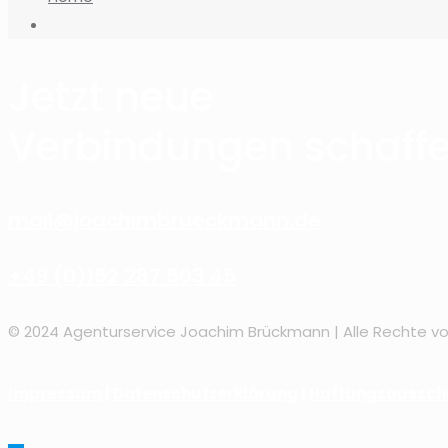
Jetzt neue
Verbindungen schaffe
mail@joachimbrueckmann.de
+49 (0)152 287 503 45
© 2024 Agenturservice Joachim Brückmann | Alle Rechte v
Impressum
|
Datenschutzerklärung
|
Haftungsaussch